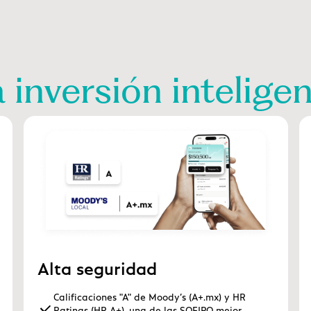
 inversión intelige
Alta seguridad
Calificaciones "A" de Moody’s (A+.mx) y HR
Ratings (HR A+), una de las SOFIPO mejor