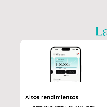
La
Altos rendimientos
Crecimiento de hasta 8.60% anual en tus