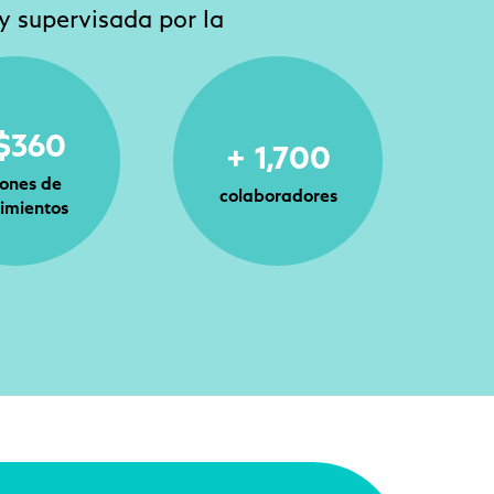
 y supervisada por la
$360
+ 1,700
lones de
colaboradores
imientos