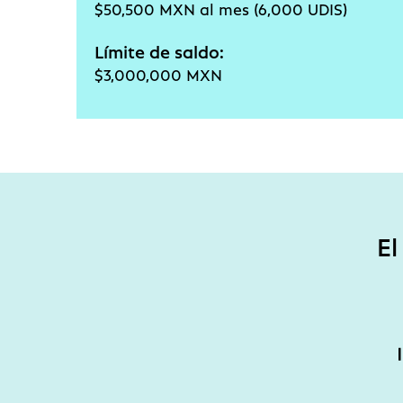
$50,500 MXN al mes (6,000 UDIS)
Límite de saldo:
$3,000,000 MXN
El