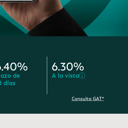
6.40%
6.30%
lazo de
A la vista
8 días
Consulta GAT*