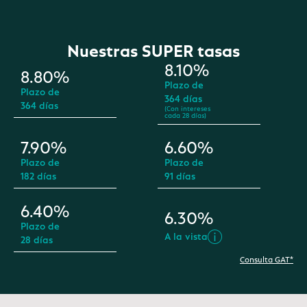
Nuestras SUPER tasas
8.10%
8.80%
Plazo de
Plazo de
364 días
364 días
(Con intereses
cada 28 días)
7.90%
6.60%
Plazo de
Plazo de
182 días
91 días
6.40%
6.30%
Plazo de
A la vista
28 días
Consulta GAT*