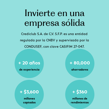
Invierte en una
empresa sólida
Crediclub S.A. de C,V. S.F.P. es una entidad
regulada por la CNBV y supervisada por la
CONDUSEF, con clave CASIFIM 27-047.
+ 20 años
+ 80,000
de experiencia
ahorradores
+ $3,600
+ $360
millones
millones de
captados
rendimientos