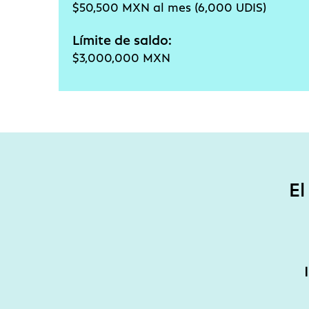
$50,500 MXN al mes (6,000 UDIS)
Límite de saldo:
$3,000,000 MXN
El