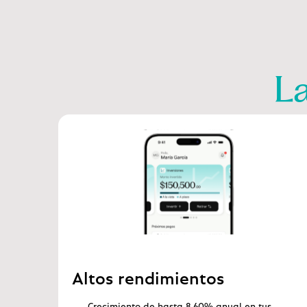
La
Altos rendimientos
Crecimiento de hasta 8.60% anual en tus