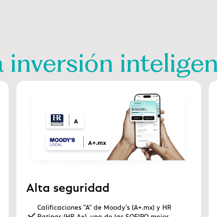
 inversión intelige
Alta seguridad
Calificaciones "A" de Moody’s (A+.mx) y HR
Ratings (HR A+), una de las SOFIPO mejor