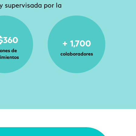
 y supervisada por la
$360
+ 1,700
lones de
colaboradores
imientos