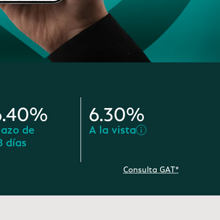
6.40%
6.30%
lazo de
A la vista
8 días
Consulta GAT*